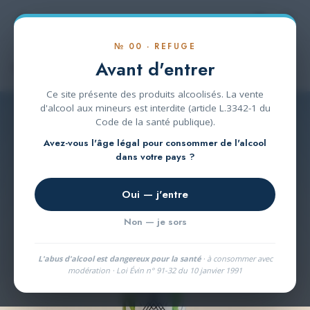
Se rendre au contenu
№ 00 · REFUGE
Avant d'entrer
Bière
Ce site présente des produits alcoolisés. La vente
d'alcool aux mineurs est interdite (article L.3342-1 du
Code de la santé publique).
Avez-vous l'âge légal pour consommer de l'alcool
dans votre pays ?
Oui — j'entre
Non — je sors
L'abus d'alcool est dangereux pour la santé
· à consommer avec
modération · Loi Évin n° 91-32 du 10 janvier 1991