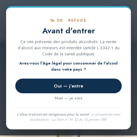
Se rendre au contenu
№ 00 · REFUGE
Avant d'entrer
Collection Herboriste
Ce site présente des produits alcoolisés. La vente
d'alcool aux mineurs est interdite (article L.3342-1 du
Code de la santé publique).
Avez-vous l'âge légal pour consommer de l'alcool
dans votre pays ?
Oui — j'entre
Non — je sors
L'abus d'alcool est dangereux pour la santé
· à consommer avec
modération · Loi Évin n° 91-32 du 10 janvier 1991